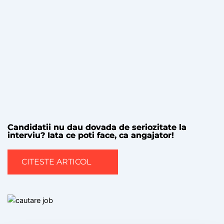
Candidatii nu dau dovada de seriozitate la
interviu? Iata ce poti face, ca angajator!
CITESTE ARTICOL