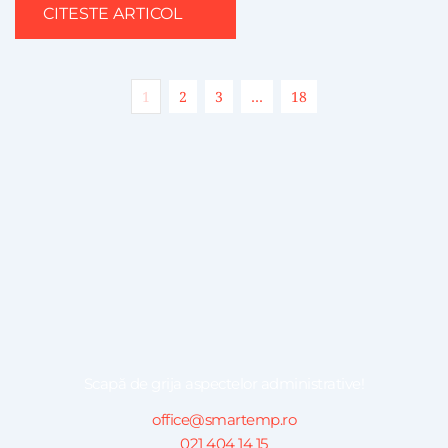
CITESTE ARTICOL
1
2
3
…
18
Scapă de grija aspectelor administrative!
office@smartemp.ro
021 404 14 15