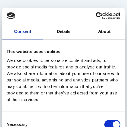
Consent
Details
About
This website uses cookies
We use cookies to personalise content and ads, to
provide social media features and to analyse our traffic.
We also share information about your use of our site with
Cum dai refresh cautarii unui job. Idei pe care
our social media, advertising and analytics partners who
merita sa le pui in practica chiar de acum.
may combine it with other information that you’ve
provided to them or that they’ve collected from your use
CITESTE ARTICOL
of their services.
Consent
Necessary
Selection