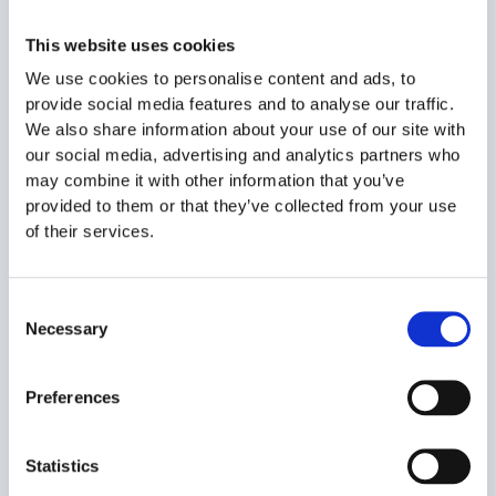
This website uses cookies
Nu cere justificari agresive
We use cookies to personalise content and ads, to
Nu-ti bloca energia in acel job
provide social media features and to analyse our traffic.
We also share information about your use of our site with
our social media, advertising and analytics partners who
Un refuz spune doar ca nu a existat potrivire perfecta in acel
may combine it with other information that you’ve
moment.
provided to them or that they’ve collected from your use
of their services.
Cum transformi refuzul in oportunitate
Intreaba-te:
Consent
Necessary
Selection
Ce mi-a lipsit concret?
Preferences
Ce pot imbunatati in urmatoarele zile?
Ce competente cauta constant rrecrutorii in
Statistics
domeniul meu?