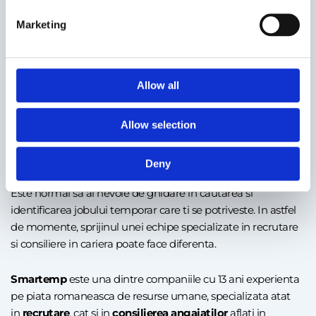
Marketing
Apoi actioneaza: cursuri, certificari, proiecte personale,
networking. Candidații care trateaza fiecare refuz ca pe un
feedback constructiv evolueaza vizibil in 2–3 procese de
recrutare.
Allow all
Allow selection
Apeleaza la Smartemp pentru consiliere in cariera si
Deny
recomandarea unui job
Este normal sa ai nevoie de ghidare in cautarea si
identificarea jobului temporar care ti se potriveste. In astfel
de momente, sprijinul unei echipe specializate in recrutare
si consiliere in cariera poate face diferenta.
Smartemp
este una dintre companiile cu 13 ani experienta
pe piata romaneasca de resurse umane, specializata atat
in
recrutare
, cat si in
consilierea angajatilor
aflati in