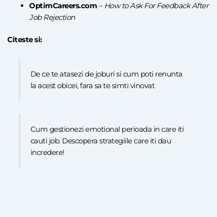
OptimCareers.com
–
How to Ask For Feedback After
Job Rejection
Citeste si:
De ce te atasezi de joburi si cum poti renunta
la acest obicei, fara sa te simti vinovat
Cum gestionezi emotional perioada in care iti
cauti job. Descopera strategiile care iti dau
incredere!