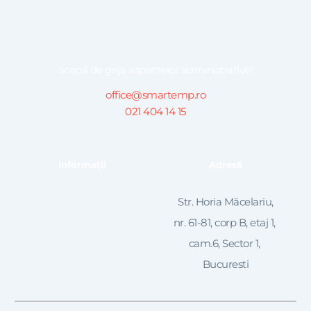
Scapă de grija aspectelor administrative!
office@smartemp.ro
021 404 14 15
Informații
Adresă
 Str. Horia Măcelariu, 
nr. 61-81, corp B, etaj 1, 
cam.6, Sector 1, 
Bucuresti