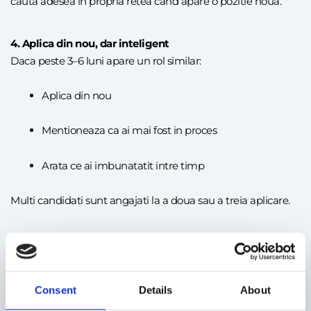
cauta adesea in propria retea cand apare o pozitie noua.
4. Aplica din nou, dar inteligent
Daca peste 3–6 luni apare un rol similar:
Aplica din nou
Mentioneaza ca ai mai fost in proces
Arata ce ai imbunatatit intre timp
Multi candidati sunt angajati la a doua sau a treia aplicare.
Ce sa nu faci
Nu lua refuzul personal
Consent
Details
About
Nu trimite mesaje emotionale