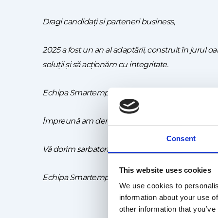
Dragi candidați si parteneri business,
2025 a fost un an al adaptării, construit în juru
soluții și să acționăm cu integritate.
Echipa Smartemp România vă mulțumește pentru
Împreună am demonstrat că lucrurile bine făcute 
Consent
V
ă dorim sarbatori liniștite, cu momente de suflet 
This website uses cookies
Echipa Smartemp!
We use cookies to personalis
information about your use of
other information that you’ve