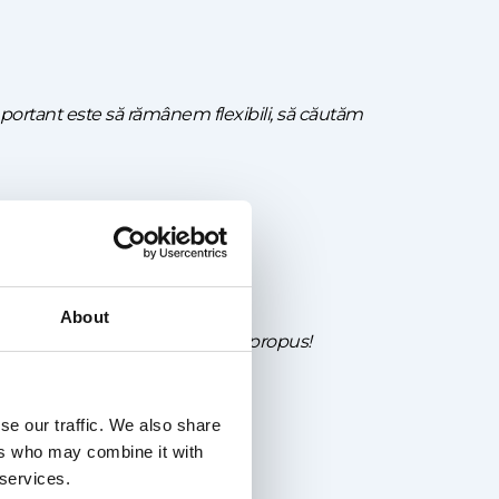
important este să rămânem flexibili, să căutăm
ală pentru oameni.
About
raj pentru a realiza tot ce v-ați propus!
se our traffic. We also share
ers who may combine it with
 services.