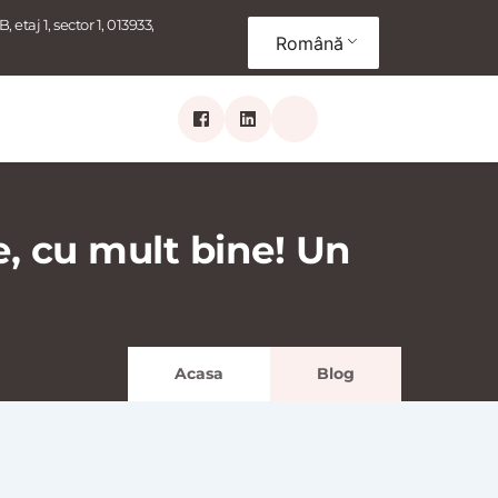
, etaj 1, sector 1, 013933, 
Română
, cu mult bine! Un
Acasa
Blog