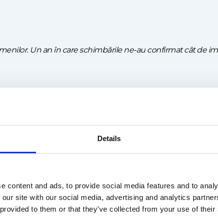
l oamenilor. Un an în care schimbările ne-au confirmat cât de 
 încredere și colaborare!
se construiesc prin spirit de echipă, determinare și grijă re
Details
alături de cei dragi, iar Noul An să vină cu echilibru și mult cu
e content and ads, to provide social media features and to analy
 our site with our social media, advertising and analytics partn
 provided to them or that they’ve collected from your use of their