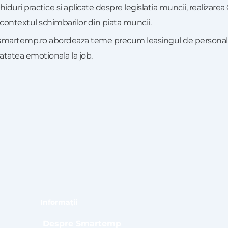
ghiduri practice si aplicate despre legislatia muncii, realizarea
 contextul schimbarilor din piata muncii.
 smartemp.ro abordeaza teme precum leasingul de personal si 
natatea emotionala la job.
Informații
Despre Smartemp