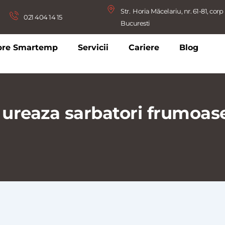
Str.  Horia Măcelariu, nr. 61-81, corp B
021 404 14 15
Bucuresti
pre Smartemp
Servicii
Cariere
Blog
ureaza sarbatori frumoase