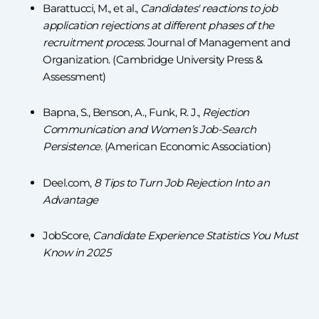
Barattucci, M., et al.,
Candidates' reactions to job
application rejections at different phases of the
recruitment process
. Journal of Management and
Organization. (Cambridge University Press &
Assessment)
Bapna, S., Benson, A., Funk, R. J.,
Rejection
Communication and Women’s Job-Search
Persistence
. (American Economic Association)
Deel.com,
8 Tips to Turn Job Rejection Into an
Advantage
JobScore,
Candidate Experience Statistics You Must
Know in 2025