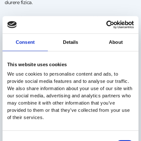
durere fizica.
Dar ce faci cu aceasta stare emotionala deloc placuta? Daca
o lasi neprocesata, ea poate sa te blocheze:
sa iti scada increderea in tine,
Consent
Details
About
sa iti taie motivatia de a aplica din nou,
This website uses cookies
sa te faca sa reactionezi impulsiv, intr-un mod care iti
We use cookies to personalise content and ads, to
afecteaza reputatia profesionala.
provide social media features and to analyse our traffic.
We also share information about your use of our site with
our social media, advertising and analytics partners who
De aceea, acorda-ti timp. Ia-ti o zi sau doua pentru tine.
may combine it with other information that you’ve
Scrie intr-un jurnal ce ai simtit in timpul interviului si dupa,
provided to them or that they’ve collected from your use
vorbeste cu o persoana de incredere, plimba-te, fa miscare.
of their services.
Orice te ajuta sa descarci tensiunea si sa recastigi echilibrul
emotional este util.
Consent