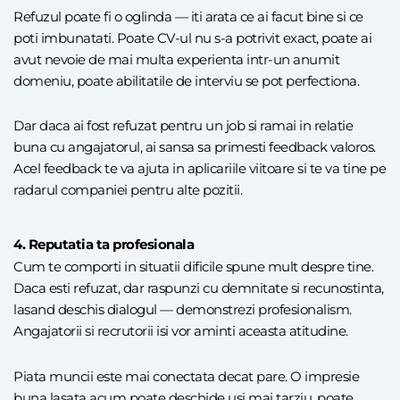
Refuzul poate fi o oglinda — iti arata ce ai facut bine si ce
poti imbunatati. Poate CV-ul nu s-a potrivit exact, poate ai
avut nevoie de mai multa experienta intr-un anumit
domeniu, poate abilitatile de interviu se pot perfectiona.
Dar daca ai fost refuzat pentru un job si ramai in relatie
buna cu angajatorul, ai sansa sa primesti
feedback
valoros.
Acel feedback te va ajuta in aplicariile viitoare si te va tine pe
radarul companiei pentru alte pozitii.
4. Reputatia ta profesionala
Cum te comporti in situatii dificile spune mult despre tine.
Daca esti refuzat, dar raspunzi cu demnitate si recunostinta,
lasand deschis dialogul — demonstrezi profesionalism.
Angajatorii si recrutorii isi vor aminti aceasta atitudine.
Piata muncii este mai conectata decat pare. O impresie
buna lasata acum poate deschide usi mai tarziu, poate