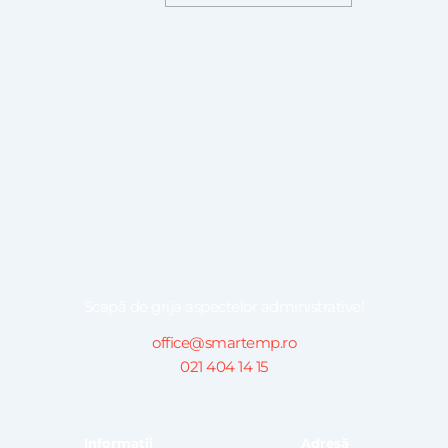
Scapă de grija aspectelor administrative!
office@smartemp.ro
021 404 14 15
Informații
Adresă