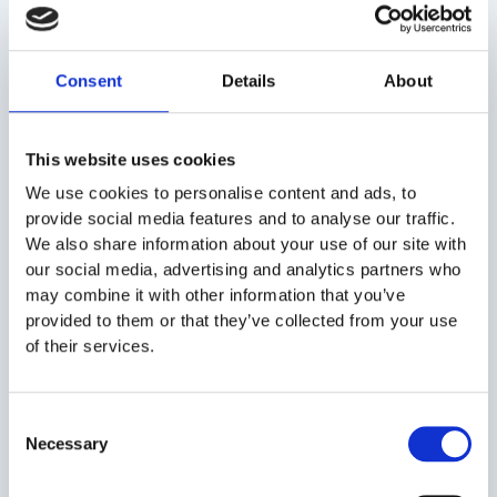
Companiile mici aloca pana la 30% din timpul
de management pe sarcini administrative
Consent
Details
About
legate de personal, conform uni raport SHRM.
This website uses cookies
We use cookies to personalise content and ads, to
provide social media features and to analyse our traffic.
6. Lucrezi pe proiecte temporare sau incerte
We also share information about your use of our site with
Ai un contract pentru doar 3 luni? Un proiect-pilot care s-ar
our social media, advertising and analytics partners who
putea opri oricand? In aceste situatii, nu are sens sa
may combine it with other information that you’ve
angajezi oameni cu contract nedeterminat. Costurile si
provided to them or that they’ve collected from your use
riscurile sunt prea mari.
of their services.
Cu leasingul, poti aduce oameni in echipa exact pentru
perioada respectiva, fara angajamente pe termen lung. Si
Consent
daca proiectul se extinde, contractul poate fi prelungit sau
Necessary
Selection
transformi colaborarea in angajare directa.