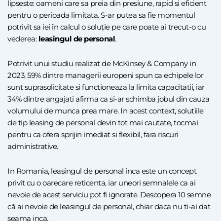
lipseste: oameni care sa preia din presiune, rapid si eficient
pentru o perioada limitata. S-ar putea sa fie momentul
potrivit sa iei în calcul o soluție pe care poate ai trecut-o cu
vederea:
leasingul de personal
.
Potrivit unui studiu realizat de McKinsey & Company in
2023, 59% dintre managerii europeni spun ca echipele lor
sunt suprasolicitate si functioneaza la limita capacitatii, iar
34% dintre angajati afirma ca si-ar schimba jobul din cauza
volumului de munca prea mare. In acest context, solutiile
de tip leasing de personal devin tot mai cautate, tocmai
pentru ca ofera sprijin imediat si flexibil, fara riscuri
administrative.
In Romania, leasingul de personal inca este un concept
privit cu o oarecare reticenta, iar uneori semnalele ca ai
nevoie de acest serviciu pot fi ignorate. Descopera 10 semne
că ai nevoie de leasingul de personal, chiar daca nu ti-ai dat
seama inca.