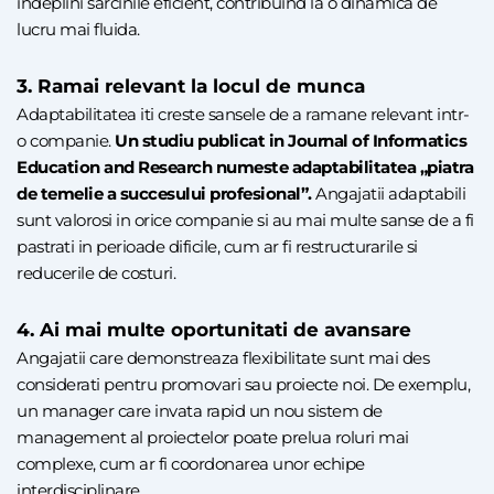
indeplini sarcinile eficient, contribuind la o dinamica de
lucru mai fluida.
3. Ramai relevant la locul de munca
Adaptabilitatea iti creste sansele de a ramane relevant intr-
o companie.
Un studiu publicat in Journal of Informatics
Education and Research numeste adaptabilitatea „piatra
de temelie a succesului profesional”.
Angajatii adaptabili
sunt valorosi in orice companie si au mai multe sanse de a fi
pastrati in perioade dificile, cum ar fi restructurarile si
reducerile de costuri.
4. Ai mai multe oportunitati de avansare
Angajatii care demonstreaza flexibilitate sunt mai des
considerati pentru promovari sau proiecte noi. De exemplu,
un manager care invata rapid un nou sistem de
management al proiectelor poate prelua roluri mai
complexe, cum ar fi coordonarea unor echipe
interdisciplinare.