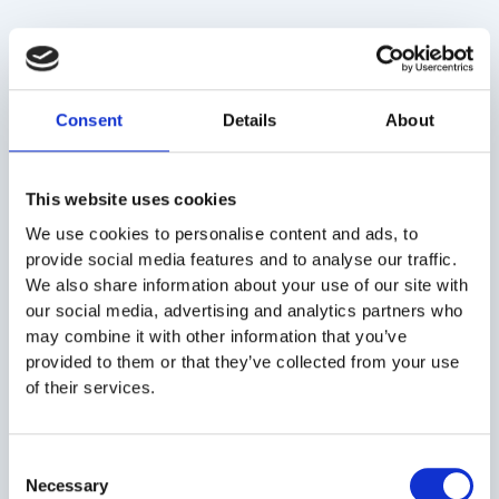
Cum te ajuta adaptabilitatea sa
progresezi?
Consent
Details
About
Adaptabilitatea ofera un avantaj competitiv in cariera,
contribuind la progresul profesional in mai multe moduri:
This website uses cookies
1. Iti dezvolti numeroase abilitati profesionale
We use cookies to personalise content and ads, to
O mentalitate adaptabila incurajeaza invatarea continua.
provide social media features and to analyse our traffic.
Participa la cursuri de formare sau actualizeaza-ti
We also share information about your use of our site with
competentele digitale si ai sanse mai mari de a avansa. De
our social media, advertising and analytics partners who
exemplu, invatarea unui nou software de analiza a datelor
may combine it with other information that you’ve
te poate face indispensabil intr-o companie axata pe date.
provided to them or that they’ve collected from your use
of their services.
2. Iti gestionezi mai bine stresul
Schimbarile rapide si constante iti pot genera stres, dar daca
Consent
esti adaptabil, esti mai bine pregatit sa il gestionezi.
Necessary
Selection
Practicile de mindfulness si managementul timpului ajuta