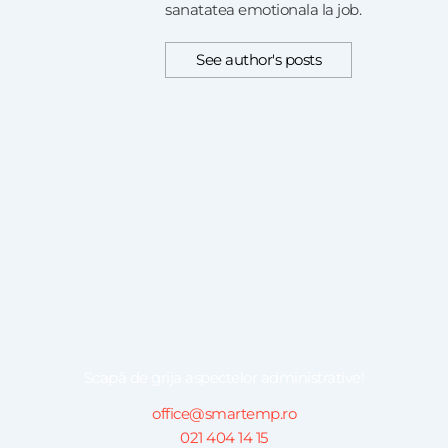
sanatatea emotionala la job.
See author's posts
Scapă de grija aspectelor administrative!
office@smartemp.ro
021 404 14 15