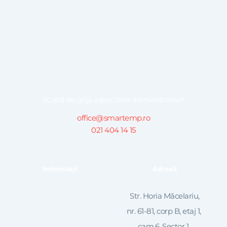
Scapă de grija aspectelor administrative!
office@smartemp.ro
021 404 14 15
Informații
Adresă
 Str. Horia Măcelariu, 
nr. 61-81, corp B, etaj 1, 
cam.6, Sector 1, 