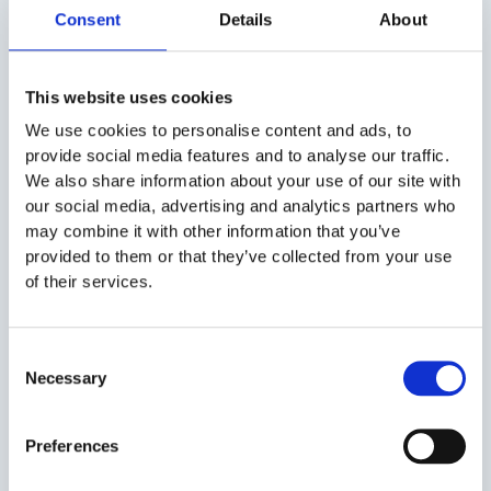
5. Beneficii pentru mediu
Consent
Details
About
Joburile remote reduc deplasarile, contribuind la scaderea
emisiilor de carbon. In Romania, unde traficul urban este o
problema, telemunca iti poate ajuta compania sa
This website uses cookies
promoveze practici sustenabile, imbunatatindu-i astfel
We use cookies to personalise content and ads, to
imaginea.
provide social media features and to analyse our traffic.
We also share information about your use of our site with
Aspecte mai putin benefice ale muncii
our social media, advertising and analytics partners who
may combine it with other information that you’ve
remote
provided to them or that they’ve collected from your use
of their services.
Consent
Necessary
Selection
Preferences