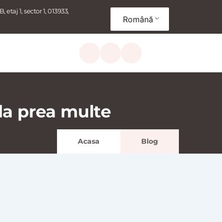
, etaj 1, sector 1, 013933, 
Română
la prea multe
Acasa
Blog