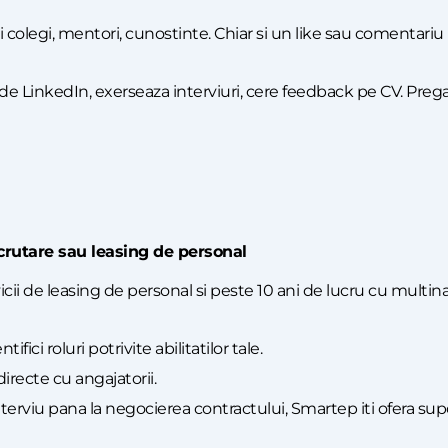
ti colegi, mentori, cunostinte. Chiar si un like sau comentariu
 de LinkedIn, exerseaza interviuri, cere feedback pe CV. Pregat
crutare sau leasing de personal
i de leasing de personal si peste 10 ani de lucru cu multinati
fici roluri potrivite abilitatilor tale.
irecte cu angajatorii.
interviu pana la negocierea contractului, Smartep iti ofera su