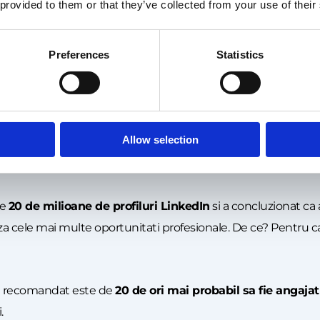
 provided to them or that they’ve collected from your use of their
esti o persoana descurcareata”, dar nu poti dovedi asta cu expe
u cauta doar oameni cu potential – cauta oameni care pot livra
Preferences
Statistics
nal
Allow selection
momentul sa-ti reorientezi eforturile spre networking. Linked
ult decat aplicarea clasica
.
te
20 de milioane de profiluri LinkedIn
si a concluzionat ca
 cele mai multe oportunitati profesionale. De ce? Pentru ca ele
t recomandat este de
20 de ori mai probabil sa fie angajat
.