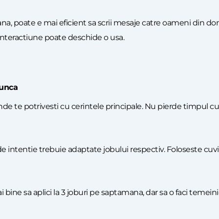
mana, poate e mai eficient sa scrii mesaje catre oameni din do
re interactiune poate deschide o usa.
munca
unde te potrivesti cu cerintele principale. Nu pierde timpul cu
e de intentie trebuie adaptate jobului respectiv. Foloseste c
i bine sa aplici la 3 joburi pe saptamana, dar sa o faci temeini