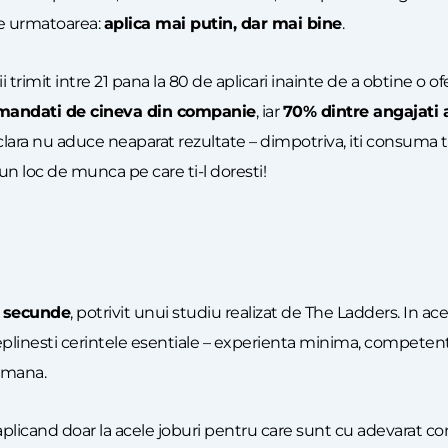
te urmatoarea:
aplica mai putin, dar mai bine
.
ii trimit intre 21 pana la 80 de aplicari inainte de a obtine o 
comandati de cineva din companie
, iar
70% dintre angajati 
lara nu aduce neaparat rezultate – dimpotriva, iti consuma tim
 un loc de munca pe care ti-l doresti!
 secunde
, potrivit unui studiu realizat de The Ladders. In ac
plinesti cerintele esentiale – experienta minima, competente
tamana.
aplicand doar la acele joburi pentru care sunt cu adevarat c