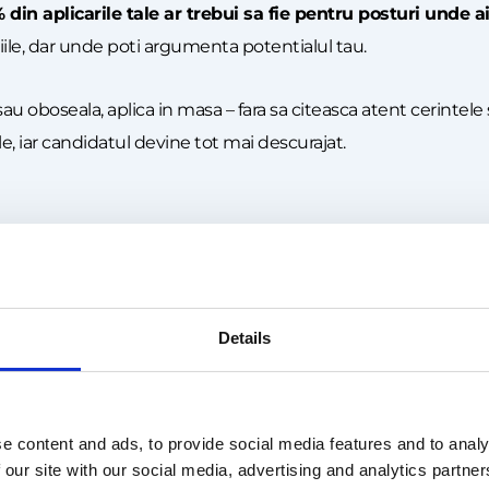
din aplicarile tale ar trebui sa fie pentru posturi unde ai 
teriile, dar unde poti argumenta potentialul tau.
u oboseala, aplica in masa – fara sa citeasca atent cerintele s
iale, iar candidatul devine tot mai descurajat.
ziune și fondatorul Spencer Campbell Talent Agency explica s
dintre cele doua.” Angajatorii cauta candidati care pot dovedi 
Details
ie in anunt. Dar trebuie sa fii onest si realist: daca nu poti
e content and ads, to provide social media features and to analy
 our site with our social media, advertising and analytics partn