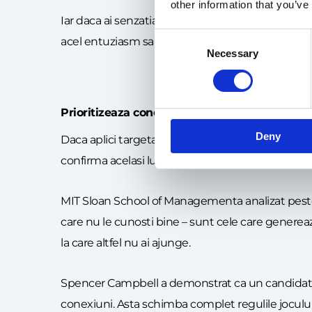
other information that you’ve
Iar daca ai senzatia ca „poti invata repede” sau „
Consent
acel entuziasm sa nu fie suficient. Recruitorii n
Necessary
Selection
Prioritizeaza conexiunile din mediul profesio
Deny
Daca aplici targetat, dar tot nu ai rezultate, e 
confirma acelasi lucru:
relatiile conteaza mai m
MIT Sloan School of Managementa analizat pes
care nu le cunosti bine – sunt cele care genereaza
la care altfel nu ai ajunge.
Spencer Campbell a demonstrat ca un candida
conexiuni. Asta schimba complet regulile jocului