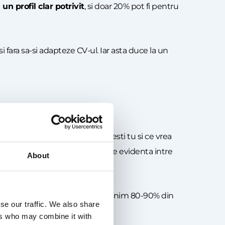
un profil clar potrivit
, si doar 20% pot fi pentru
i fara sa-si adapteze CV-ul. Iar asta duce la un
implu: „Exista ceea ce-ti doresti tu si ce vrea
plauzibilitate – adica o potrivire evidenta intre
About
 sustine cu exemple clare ca ai minim 80-90% din
se our traffic. We also share
ers who may combine it with