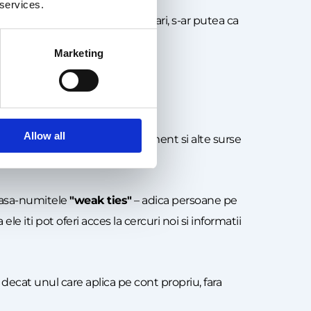
 services.
riente anterioare sau certificari, s-ar putea ca
 rezultate rapid.
Marketing
Allow all
In, MIT Sloan School of Management si alte surse
 asa-numitele
"weak ties"
– adica persoane pe
 iti pot oferi acces la cercuri noi si informatii
decat unul care aplica pe cont propriu, fara