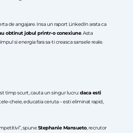
oferta de angajare. Insa un raport LinkedIn arata ca
au obtinut jobul printr-o conexiune
. Asta
pul si energia fara sa-ti creasca sansele reale.
est timp scurt, cauta un singur lucru:
daca esti
le-cheie, educatia ceruta – esti eliminat rapid,
ompetitivi”, spune
Stephanie Mansueto
, recrutor