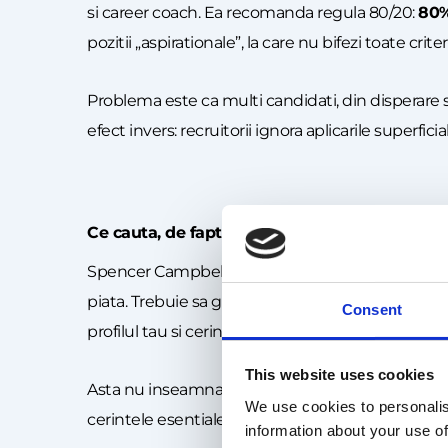
si career coach. Ea recomanda regula 80/20:
80% 
pozitii „aspirationale”, la care nu bifezi toate cri
Problema este ca multi candidati, din disperare sa
efect invers: recruitorii ignora aplicarile superfic
Ce cauta, de fapt, recrutorii
Spencer Campbell, producator, director de televi
piata. Trebuie sa gasesti acel punct de potrivire 
Consent
profilul tau si cerintele jobului.
This website uses cookies
Asta nu inseamna ca trebuie sa ai 100% din ce scr
We use cookies to personalis
cerintele esentiale, CVul ta va fi ignorat.
information about your use of