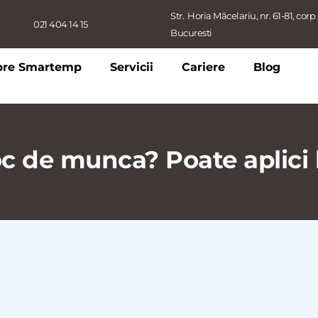
Str.  Horia Măcelariu, nr. 61-81, corp B
021 404 14 15
Bucuresti
pre Smartemp
Servicii
Cariere
Blog
loc de munca? Poate aplici 