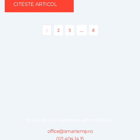
CITESTE ARTICOL
1
2
3
…
8
Scapă de grija aspectelor administrative!
office@smartemp.ro
021 404 14 15