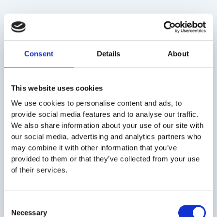
Consent
Details
About
This website uses cookies
We use cookies to personalise content and ads, to
provide social media features and to analyse our traffic.
We also share information about your use of our site with
Cum te adaptezi mai usor la job dupa vacanta.
our social media, advertising and analytics partners who
Idei de pus in practica chiar acum!
may combine it with other information that you’ve
provided to them or that they’ve collected from your use
CITESTE ARTICOL
of their services.
Consent
Necessary
Selection