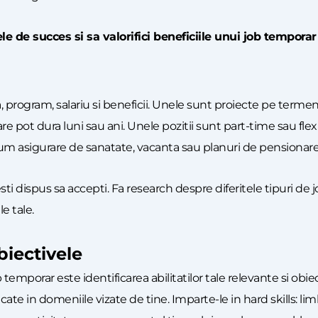
e de succes si sa valorifici beneficiile unui job temporar
, program, salariu si beneficii. Unele sunt proiecte pe termen
pot dura luni sau ani. Unele pozitii sunt part-time sau flexibi
um asigurare de sanatate, vacanta sau planuri de pensionare,
 esti dispus sa accepti. Fa research despre diferitele tipuri d
e tale.
obiectivele
temporar este identificarea abilitatilor tale relevante si ob
ate in domeniile vizate de tine. Imparte-le in hard skills: li