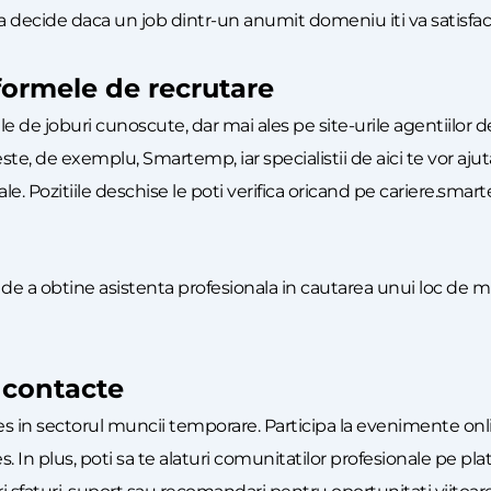
tea decide daca un job dintr-un anumit domeniu iti va satisface
tformele de recrutare
e de joburi cunoscute, dar mai ales pe site-urile agentiilor
te, de exemplu, Smartemp, iar specialistii de aici te vor ajuta
le. Pozitiile deschise le poti verifica oricand pe cariere.smart
de a obtine asistenta profesionala in cautarea unui loc de mu
e contacte
es in sectorul muncii temporare. Participa la evenimente onli
s. In plus, poti sa te alaturi comunitatilor profesionale pe 