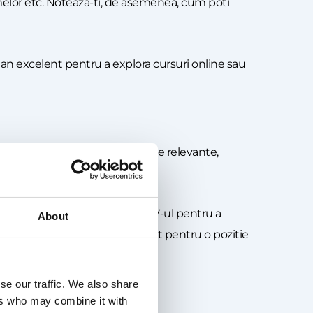
lemelor etc. Noteaza-ti, de asemenea, cum poti
an excelent pentru a explora cursuri online sau
a incluzi experientele anterioare relevante,
ici, ar trebui sa iti ajustezi CV-ul pentru a
About
erviu si, in final, de a fi angajat pentru o pozitie
se our traffic. We also share
ers who may combine it with