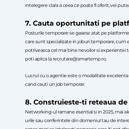
intelegere clara a ceea ce poate fi oferit, vei pu
7. Cauta oportunitati pe pla
Posturile temporare se gasesc atat pe platformel
care sunt specializate in joburi temporare, cum es
potriveasca cel mai bine nevoilor si experientei ta
poti aplica la recrutare@smartemp.ro.
Lucrul cu o agentie este o modalitate excelenta 
cand cauti un job temporar.
8. Construieste-ti reteaua d
Networking-ul ramane esential si in 2025, mai al
urile sau conferintele din domeniul tau de intere