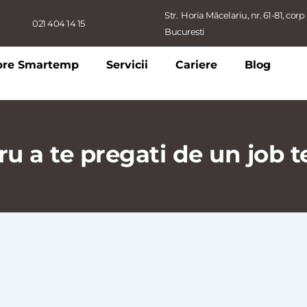
Str.  Horia Măcelariu, nr. 61-81, corp B
021 404 14 15
Bucuresti
pre Smartemp
Servicii
Cariere
Blog
u a te pregati de un job 