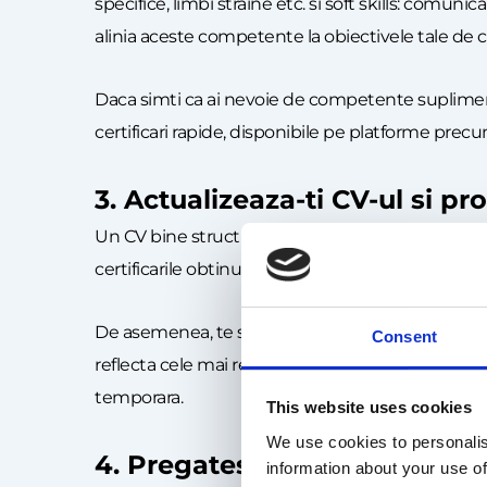
specifice, limbi straine etc. si soft skills: com
alinia aceste competente la obiectivele tale de 
Daca simti ca ai nevoie de competente supliment
certificari rapide, disponibile pe platforme pr
3. Actualizeaza-ti CV-ul si pro
Un CV bine structurat si un profil LinkedIn atrac
certificarile obtinute si cele mai importante realiz
De asemenea, te sfatuim sa-ti adaptezi CV-ul in fu
Consent
reflecta cele mai relevante informatii in raport cu 
temporara.
This website uses cookies
We use cookies to personalis
4. Pregateste-te pentru interv
information about your use of