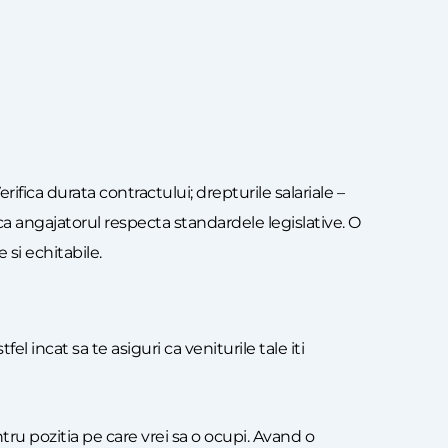
ifica durata contractului; drepturile salariale –
e ca angajatorul respecta standardele legislative. O
 si echitabile.
l incat sa te asiguri ca veniturile tale iti
ru pozitia pe care vrei sa o ocupi. Avand o