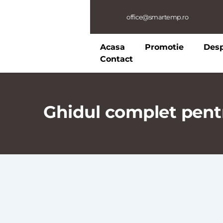
office@smartemp.ro
Acasa
Promotie
Des
Contact
Ghidul complet pentr