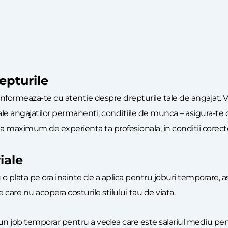
repturile
informeaza-te cu atentie despre drepturile tale de angajat. Ver
cele ale angajatilor permanenti; conditiile de munca – asigura-t
 la maximum de experienta ta profesionala, in conditii corecte
iale
o plata pe ora inainte de a aplica pentru joburi temporare, astfe
e care nu acopera costurile stilului tau de viata.
 un job temporar pentru a vedea care este salariul mediu pent