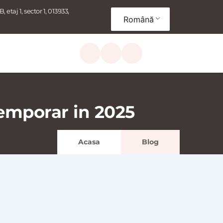
, etaj 1, sector 1, 013933, 
Română
temporar in 2025
Acasa
Blog