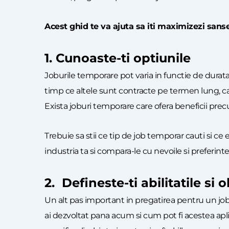
Acest ghid te va ajuta sa iti maximizezi sansel
1. Cunoaste-ti optiunile
Joburile temporare pot varia in functie de durata
timp ce altele sunt contracte pe termen lung, care 
Exista joburi temporare care ofera beneficii prec
Trebuie sa stii ce tip de job temporar cauti si ce
industria ta si compara-le cu nevoile si preferintel
2. Defineste-ti abilitatile si 
Un alt pas important in pregatirea pentru un job 
ai dezvoltat pana acum si cum pot fi acestea aplic