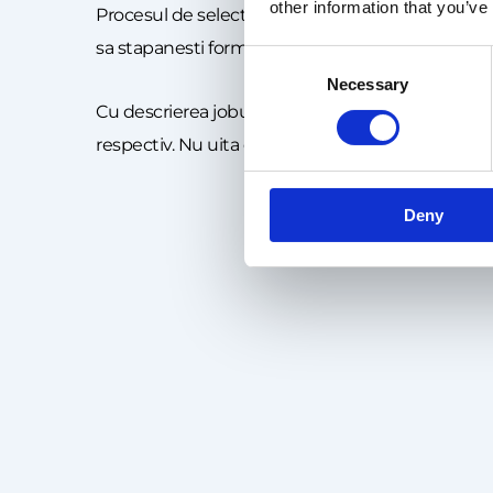
other information that you’ve
Procesul de selectie pentru joburile temporare est
sa stapanesti formatul online de interviuri, asa
Consent
Necessary
Selection
Cu descrierea jobului in fata, pregateste-ti apoi
respectiv. Nu uita ca in timpul interviurilor sa su
Deny