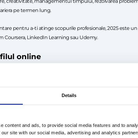
unicare, creativitate, managementul timpului, rezolvarea prob
cariera pe termen lung.
are pentru a-ti atinge scopurile profesionale, 2025 este un 
ecum Coursera, LinkedIn Learning sau Udemy.
filul online
tiv sunt esentiale in cautarea unui job temporar. Asigura-te c
ari.
nctie de job. Pentru fiecare loc de munca temporar la care apl
Details
acel job. Acest lucru iti poate creste sansele de a obtine un int
e content and ads, to provide social media features and to analy
iuri flexibile
 our site with our social media, advertising and analytics partn